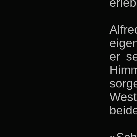
erle
Alfr
eige
er s
Himm
sorg
West
beid