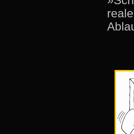
»Schi
real
Ablau